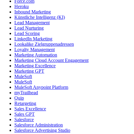
Force.com
Heroku
Inbound Marketing
Künstliche Intelligenz (KI)
Lead Management
Lead Nurturing
Lead Scoring
LinkedIn Marketing
Lookalike Zielgruppenadressen
Loyalty Management
Marketing Automation
Marketing Cloud Account Engagement
Marketing Excellence
Marketing GPT
MuleSoft
MuleSoft
MuleSoft Anypoint Platform
myTrailhead
Quip
Retargeting
Sales Excellence
Sales GPT
Salesforce
Salesforce Administration
Salesforce Advertising Studio