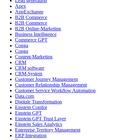
Lead generation
Apex
AppExchange
B2B Commerce
B2B Commerce
B2B Online-Marketing
Business Intelligence
Commerce GPT
Conga
Conga
Content-Marketing
CRM
CRM software
CRM-System
Customer Journey Management
Customer Relationship Management
Customer Service Workflow Automation
Data.com
Digitale Transformation
Einstein Copilot
Einstein GPT
Einstein GPT Trust Layer
Einstein Sales Analytics
Enterprise Territory Management
ERP Integration