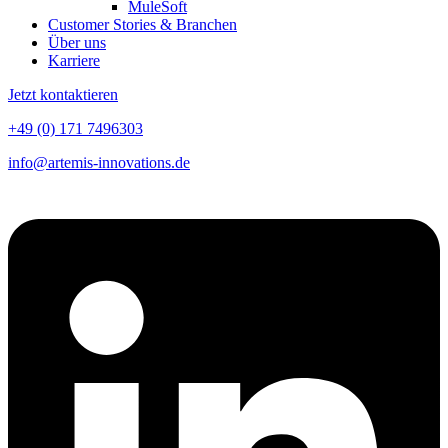
MuleSoft
Customer Stories & Branchen
Über uns
Karriere
Jetzt kontaktieren
+49 (0) 171 7496303
info@artemis-innovations.de